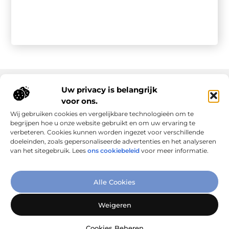
Uw privacy is belangrijk
voor ons.
Onze informatie
Wij gebruiken cookies en vergelijkbare technologieën om te
Goede links inkopen: slim investeren in online autoriteit
Geld verdienen via internet: realiteit, kansen en slimme aanpak
begrijpen hoe u onze website gebruikt en om uw ervaring te
verbeteren. Cookies kunnen worden ingezet voor verschillende
doeleinden, zoals gepersonaliseerde advertenties en het analyseren
van het sitegebruik. Lees
ons cookiebeleid
voor meer informatie.
Verbind Artikelen, Deel Inzichten
Alle Cookies
– Add-Link.nl brengt inspirerende blogs en artikelen samen,
speciaal voor jou. Ontdek en deel jouw favoriete verhalen
Weigeren
vandaag nog!
Cookies Beheren