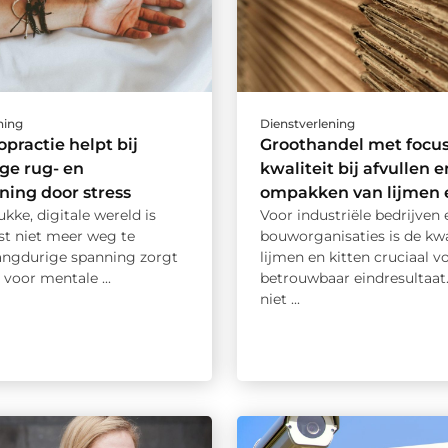
ning
Dienstverlening
opractie helpt bij
Groothandel met focus
ge rug- en
kwaliteit bij afvullen e
ing door stress
ompakken van lijmen e
ukke, digitale wereld is
Voor industriële bedrijven 
st niet meer weg te
bouworganisaties is de kwa
angdurige spanning zorgt
lijmen en kitten cruciaal v
n voor mentale ...
betrouwbaar eindresultaat.
niet ...