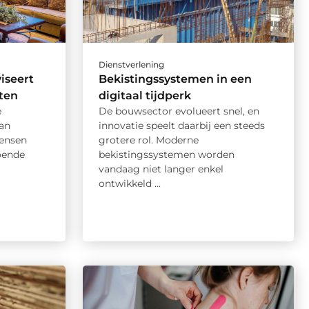
Dienstverlening
iseert
Bekistingssystemen in een
ten
digitaal tijdperk
e
De bouwsector evolueert snel, en
an
innovatie speelt daarbij een steeds
mensen
grotere rol. Moderne
oende
bekistingssystemen worden
vandaag niet langer enkel
ontwikkeld ...