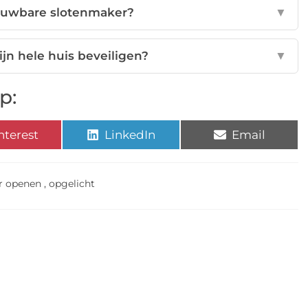
rouwbare slotenmaker?
▼
jn hele huis beveiligen?
▼
p:
nterest
LinkedIn
Email
r openen
,
opgelicht