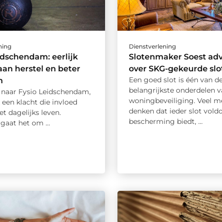
ning
Dienstverlening
idschendam: eerlijk
Slotenmaker Soest adv
an herstel en beter
over SKG-gekeurde slo
Een goed slot is één van d
n
belangrijkste onderdelen v
 naar Fysio Leidschendam,
woningbeveiliging. Veel 
 een klacht die invloed
denken dat ieder slot vold
et dagelijks leven.
bescherming biedt, ...
gaat het om ...