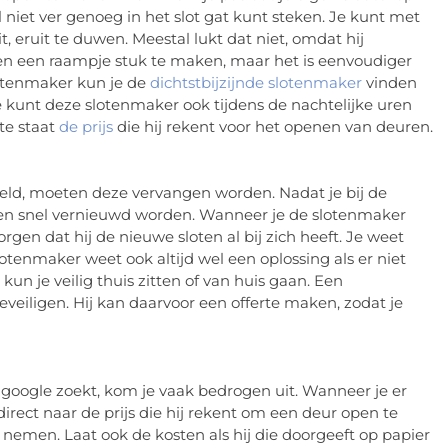
l niet ver genoeg in het slot gat kunt steken. Je kunt met
it, eruit te duwen. Meestal lukt dat niet, omdat hij
en een raampje stuk te maken, maar het is eenvoudiger
otenmaker kun je de
dichtstbijzijnde slotenmaker
vinden
e kunt deze slotenmaker ook tijdens de nachtelijke uren
ite staat
de prijs
die hij rekent voor het openen van deuren.
ield, moeten deze vervangen worden. Nadat je bij de
loten snel vernieuwd worden. Wanneer je de slotenmaker
orgen dat hij de nieuwe sloten al bij zich heeft. Je weet
lotenmaker weet ook altijd wel een oplossing als er niet
n je veilig thuis zitten of van huis gaan. Een
eveiligen. Hij kan daarvoor een offerte maken, zodat je
google zoekt, kom je vaak bedrogen uit. Wanneer je er
irect naar de prijs die hij rekent om een deur open te
 nemen. Laat ook de kosten als hij die doorgeeft op papier