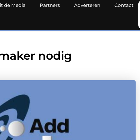
it de Media
Partners
Adverteren
Contact
nmaker nodig