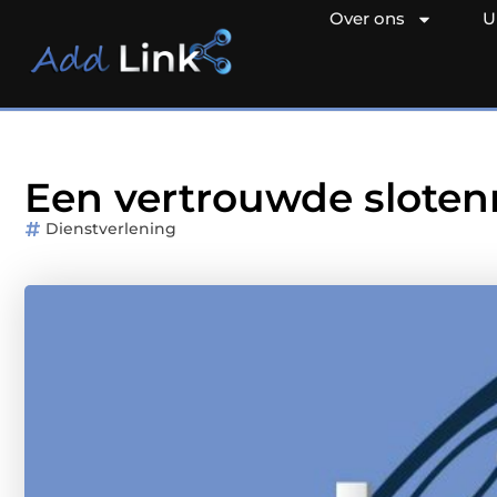
Over ons
U
Een vertrouwde slote
Dienstverlening