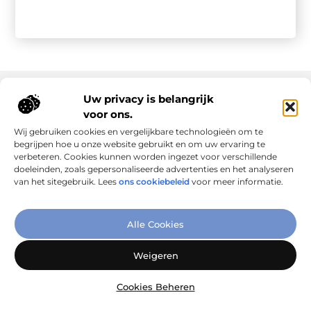
Uw privacy is belangrijk
voor ons.
Onze informatie
Wij gebruiken cookies en vergelijkbare technologieën om te
Goede links inkopen: slim investeren in online autoriteit
Geld verdienen via internet: realiteit, kansen en slimme aanpak
begrijpen hoe u onze website gebruikt en om uw ervaring te
verbeteren. Cookies kunnen worden ingezet voor verschillende
doeleinden, zoals gepersonaliseerde advertenties en het analyseren
van het sitegebruik. Lees
ons cookiebeleid
voor meer informatie.
Verbind Artikelen, Deel Inzichten
Alle Cookies
– Add-Link.nl brengt inspirerende blogs en artikelen samen,
speciaal voor jou. Ontdek en deel jouw favoriete verhalen
Weigeren
vandaag nog!
Cookies Beheren
@2025
www.add-link.nl
.All Right Reserved.