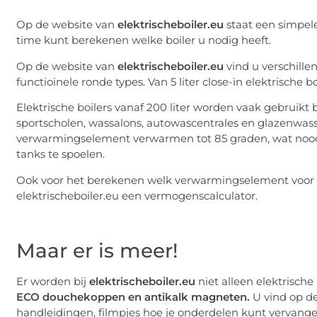
Op de website van
elektrischeboiler.eu
staat een simpel
time kunt berekenen welke boiler u nodig heeft.
Op de website van
elektrischeboiler.eu
vind u verschille
functioinele ronde types. Van 5 liter close-in elektrische bo
Elektrische boilers vanaf 200 liter worden vaak gebruikt
sportscholen, wassalons, autowascentrales en glazenwa
verwarmingselement verwarmen tot 85 graden, wat noodza
tanks te spoelen.
Ook voor het berekenen welk verwarmingselement voor uw
elektrischeboiler.eu een vermogenscalculator.
Maar er is meer!
Er worden bij
elektrischeboiler.eu
niet alleen elektrische
ECO douchekoppen en antikalk magneten.
U vind op de
handleidingen, filmpjes hoe je onderdelen kunt vervang