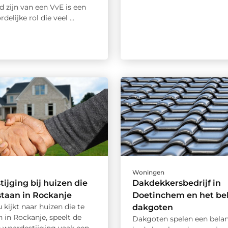
d zijn van een VvE is een
elijke rol die veel ...
Woningen
ijging bij huizen die
Dakdekkersbedrijf in
staan in Rockanje
Doetinchem en het be
kijkt naar huizen die te
dakgoten
 in Rockanje, speelt de
Dakgoten spelen een belang
 waardestijging vaak een