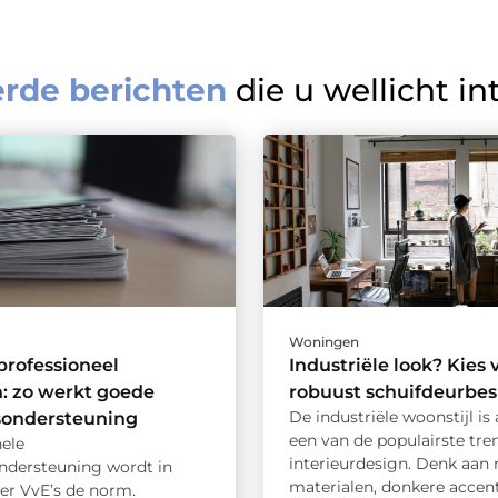
erde berichten
die u wellicht in
Woningen
rofessioneel
Industriële look? Kies 
: zo werkt goede
robuust schuifdeurbes
De industriële woonstijl is 
sondersteuning
een van de populairste tre
nele
interieurdesign. Denk aan
ndersteuning wordt in
materialen, donkere accente
er VvE’s de norm.