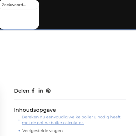
Delen:
Inhoudsopgave
Bereken nu eenvoudig welke boiler u nodig heeft
met de online boiler calculator.
Veelgestelde vragen