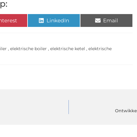
p:
nterest
LinkedIn
Email
iler
,
elektrische boiler
,
elektrische ketel
,
elektrische
n
Ontwikkel