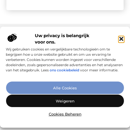
Uw privacy is belangrijk
voor ons.
Onze informatie
Wij gebruiken cookies en vergelijkbare technologieën om te
Goede links inkopen: slim investeren in online autoriteit
Geld verdienen via internet: realiteit, kansen en slimme aanpak
begrijpen hoe u onze website gebruikt en om uw ervaring te
verbeteren. Cookies kunnen worden ingezet voor verschillende
doeleinden, zoals gepersonaliseerde advertenties en het analyseren
van het sitegebruik. Lees
ons cookiebeleid
voor meer informatie.
Verbind Artikelen, Deel Inzichten
Alle Cookies
– Add-Link.nl brengt inspirerende blogs en artikelen samen,
speciaal voor jou. Ontdek en deel jouw favoriete verhalen
Weigeren
vandaag nog!
Cookies Beheren
@2025
www.add-link.nl
.All Right Reserved.