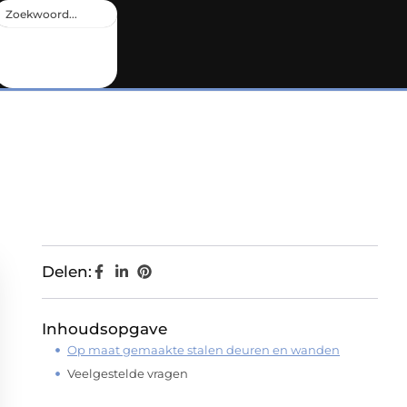
Delen:
Inhoudsopgave
Op maat gemaakte stalen deuren en wanden
Veelgestelde vragen