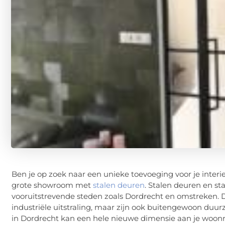
Ben je op zoek naar een unieke toevoeging voor je inter
grote showroom met
stalen deuren
. Stalen deuren en st
vooruitstrevende steden zoals Dordrecht en omstreken.
industriële uitstraling, maar zijn ook buitengewoon duur
in Dordrecht kan een hele nieuwe dimensie aan je woonr