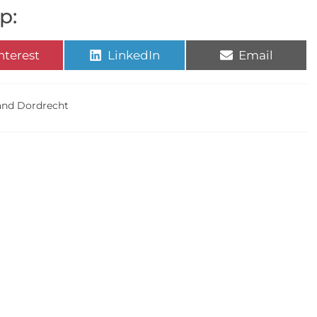
p:
nterest
LinkedIn
Email
and Dordrecht