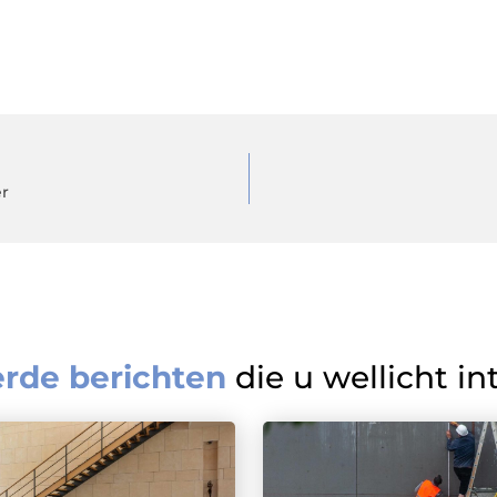
er
erde berichten
die u wellicht in