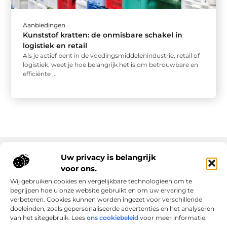
Aanbiedingen
Kunststof kratten: de onmisbare schakel in
logistiek en retail
Als je actief bent in de voedingsmiddelenindustrie, retail of
logistiek, weet je hoe belangrijk het is om betrouwbare en
efficiënte ...
Uw privacy is belangrijk
voor ons.
Onze informatie
Wij gebruiken cookies en vergelijkbare technologieën om te
Goede links inkopen: slim investeren in online autoriteit
Geld verdienen via internet: realiteit, kansen en slimme aanpak
begrijpen hoe u onze website gebruikt en om uw ervaring te
verbeteren. Cookies kunnen worden ingezet voor verschillende
doeleinden, zoals gepersonaliseerde advertenties en het analyseren
van het sitegebruik. Lees
ons cookiebeleid
voor meer informatie.