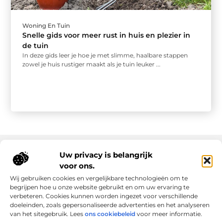
Woning En Tuin
Snelle gids voor meer rust in huis en plezier in
de tuin
In deze gids leer je hoe je met slimme, haalbare stappen
zowel je huis rustiger maakt als je tuin leuker ...
Uw privacy is belangrijk
voor ons.
Onze informatie
Wij gebruiken cookies en vergelijkbare technologieën om te
Goede links inkopen: slim investeren in online autoriteit
Geld verdienen via internet: realiteit, kansen en slimme aanpak
begrijpen hoe u onze website gebruikt en om uw ervaring te
verbeteren. Cookies kunnen worden ingezet voor verschillende
doeleinden, zoals gepersonaliseerde advertenties en het analyseren
van het sitegebruik. Lees
ons cookiebeleid
voor meer informatie.