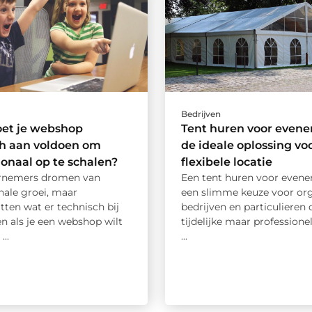
Bedrijven
et je webshop
Tent huren voor even
ch aan voldoen om
de ideale oplossing vo
ionaal op te schalen?
flexibele locatie
ernemers dromen van
Een tent huren voor evene
nale groei, maar
een slimme keuze voor org
ten wat er technisch bij
bedrijven en particulieren 
n als je een webshop wilt
tijdelijke maar professionel
...
...