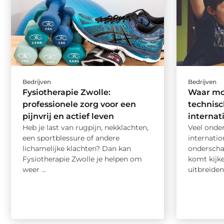
Bedrijven
Bedrijven
Fysiotherapie Zwolle:
Waar mo
professionele zorg voor een
technis
pijnvrij en actief leven
internat
Heb je last van rugpijn, nekklachten,
Veel ond
een sportblessure of andere
internatio
lichamelijke klachten? Dan kan
onderschat
Fysiotherapie Zwolle je helpen om
komt kijke
weer ...
uitbreiden 