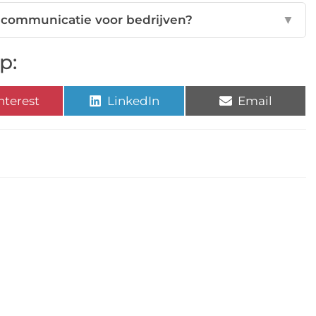
e communicatie voor bedrijven?
▼
p:
nterest
LinkedIn
Email