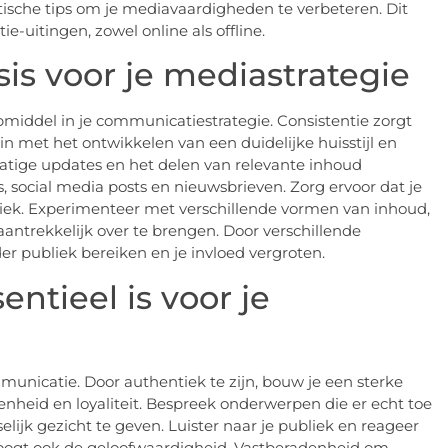
sche tips om je mediavaardigheden te verbeteren. Dit
tie-uitingen, zowel online als offline.
sis voor je mediastrategie
pmiddel in je communicatiestrategie. Consistentie zorgt
n met het ontwikkelen van een duidelijke huisstijl en
tige updates en het delen van relevante inhoud
, social media posts en nieuwsbrieven. Zorg ervoor dat je
liek. Experimenteer met verschillende vormen van inhoud,
aantrekkelijk over te brengen. Door verschillende
r publiek bereiken en je invloed vergroten.
ntieel is voor je
mmunicatie. Door authentiek te zijn, bouw je een sterke
enheid en loyaliteit. Bespreek onderwerpen die er echt toe
ijk gezicht te geven. Luister naar je publiek en reageer
hoogt ook de geloofwaardigheid. Vastberadenheid om