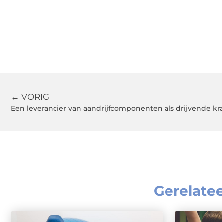
← VORIG
Gerelate