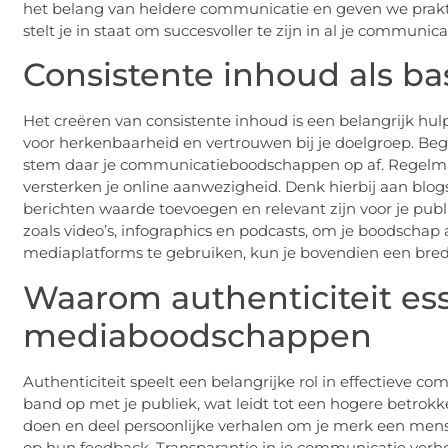
het belang van heldere communicatie en geven we prakti
stelt je in staat om succesvoller te zijn in al je communica
Consistente inhoud als ba
Het creëren van consistente inhoud is een belangrijk hul
voor herkenbaarheid en vertrouwen bij je doelgroep. Begi
stem daar je communicatieboodschappen op af. Regelma
versterken je online aanwezigheid. Denk hierbij aan blogs
berichten waarde toevoegen en relevant zijn voor je pub
zoals video’s, infographics en podcasts, om je boodschap 
mediaplatforms te gebruiken, kun je bovendien een brede
Waarom authenticiteit esse
mediaboodschappen
Authenticiteit speelt een belangrijke rol in effectieve co
band op met je publiek, wat leidt tot een hogere betrokk
doen en deel persoonlijke verhalen om je merk een mensel
op hun feedback. Transparantie in je communicatie ver