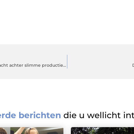
Een leverancier van aandrijfcomponenten als drijvende kracht achter slimme productieprocessen
erde berichten
die u wellicht in