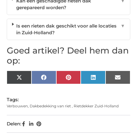
Kan een geschadigde rieten dak
▼
gerepareerd worden?
Is een rieten dak geschikt voor alle locaties
▼
in Zuid-Holland?
Goed artikel? Deel hem dan
op:
X
Facebook
Pinterest
LinkedIn
Email
(Twitter)
Tags:
Verbouwen
,
Dakbedekking van riet
,
Rietdekker Zuid-Holland
Delen: