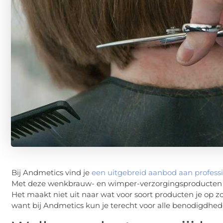
Bij Andmetics vind je
een uitgebreid aanbod aan profes
Met deze wenkbrauw- en wimper-verzorgingsproducten zie
Het maakt niet uit naar wat voor soort producten je op 
want bij Andmetics kun je terecht voor alle benodigdhed