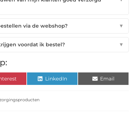
bestellen via de webshop?
▼
rijgen voordat ik bestel?
▼
p:
nterest
LinkedIn
Email
rzorgingsproducten