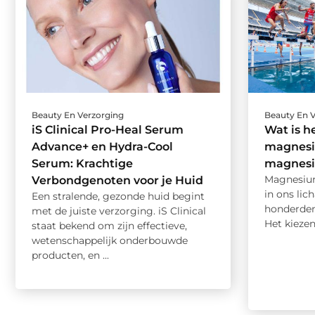
Beauty En Verzorging
Beauty En 
iS Clinical Pro-Heal Serum
Wat is h
Advance+ en Hydra-Cool
magnesi
Serum: Krachtige
magnesi
Magnesium
Verbondgenoten voor je Huid
in ons lic
Een stralende, gezonde huid begint
honderden
met de juiste verzorging. iS Clinical
Het kiezen 
staat bekend om zijn effectieve,
wetenschappelijk onderbouwde
producten, en ...