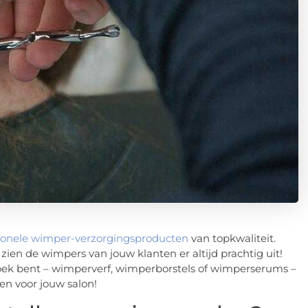
sionele wimper-verzorgingsproducten
van topkwaliteit.
n de wimpers van jouw klanten er altijd prachtig uit!
zoek bent – wimperverf, wimperborstels of wimperserums –
en voor jouw salon!