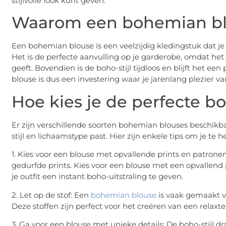
stijlvolle look kunt geven.
Waarom een bohemian b
Een bohemian blouse is een veelzijdig kledingstuk dat j
Het is de perfecte aanvulling op je garderobe, omdat het 
geeft. Bovendien is de boho-stijl tijdloos en blijft het 
blouse is dus een investering waar je jarenlang plezier v
Hoe kies je de perfecte 
Er zijn verschillende soorten bohemian blouses beschikbaa
stijl en lichaamstype past. Hier zijn enkele tips om je te
1. Kies voor een blouse met opvallende prints en patronen
gedurfde prints. Kies voor een blouse met een opvallend 
je outfit een instant boho-uitstraling te geven.
2. Let op de stof: Een
bohemian blouse
is vaak gemaakt van
Deze stoffen zijn perfect voor het creëren van een relaxt
3. Ga voor een blouse met unieke details: De boho-stijl 