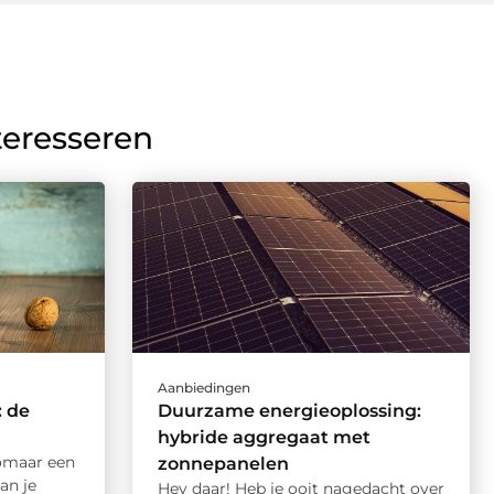
teresseren
Aanbiedingen
: de
Duurzame energieoplossing:
hybride aggregaat met
zomaar een
zonnepanelen
an je
Hey daar! Heb je ooit nagedacht over