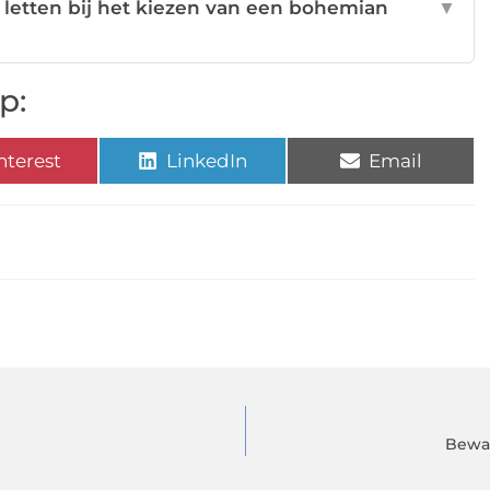
t letten bij het kiezen van een bohemian
▼
p:
nterest
LinkedIn
Email
Bewak