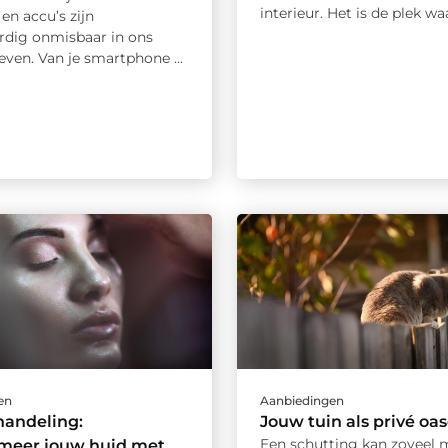
interieur. Het is de plek waar
 en accu’s zijn
dig onmisbaar in ons
leven. Van je smartphone ...
en
Aanbiedingen
handeling:
Jouw tuin als privé oa
Een schutting kan zoveel m
rmeer jouw huid met