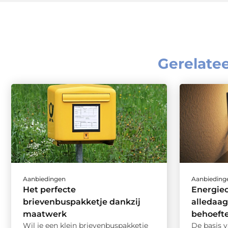
Gerelate
Aanbiedingen
Aanbieding
Het perfecte
Energieo
brievenbuspakketje dankzij
alledaag
maatwerk
behoeft
Wil je een klein brievenbuspakketje
De basis v