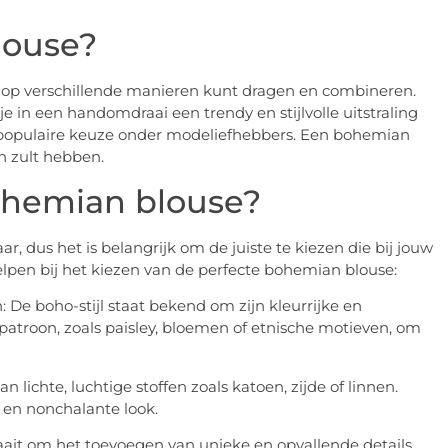
louse?
e op verschillende manieren kunt dragen en combineren.
je in een handomdraai een trendy en stijlvolle uitstraling
een populaire keuze onder modeliefhebbers. Een bohemian
an zult hebben.
bohemian blouse?
r, dus het is belangrijk om de juiste te kiezen die bij jouw
 helpen bij het kiezen van de perfecte bohemian blouse:
: De boho-stijl staat bekend om zijn kleurrijke en
patroon, zoals paisley, bloemen of etnische motieven, om
 lichte, luchtige stoffen zoals katoen, zijde of linnen.
e en nonchalante look.
draait om het toevoegen van unieke en opvallende details