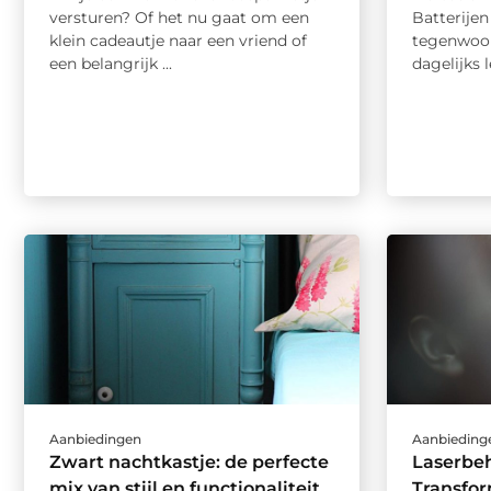
versturen? Of het nu gaat om een
Batterijen
klein cadeautje naar een vriend of
tegenwoor
een belangrijk ...
dagelijks 
Aanbiedingen
Aanbieding
Zwart nachtkastje: de perfecte
Laserbe
mix van stijl en functionaliteit
Transfo