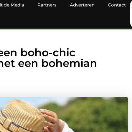
it de Media
Partners
Adverteren
Contact
een boho-chic
 met een bohemian