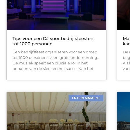
Tips voor een DJ voor bedrijfsfeesten
Mar
tot 1000 personen
ka
Een bedrijfsfeest organiseren voor een groep
De 
tot 1000 personen is een grote onderneming.
beg
De muziek speelt een cruciale rol in het
Als
bepalen van de sfeer en het succes van het
van
ENTERTAINMENT