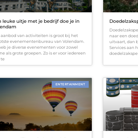
 leuke uitje met je bedrijf doe je in
Doedelzaksp
lendam
Doedelzakspel
 aanbod van activiteiten is groot bij het
naar een doed
otste evenementenbureau van Volendam.
uitvaart, dan
heb je diverse evenementen voor zowel
Services aan h
ine als grote groepen. Zo is er voor iedereen
doedelzakspel
 te
ENTERTAINMENT