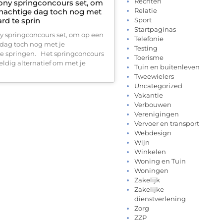
Rechten
Pony springconcours set, om
Relatie
nachtige dag toch nog met
ard te sprin
Sport
Startpaginas
ny springconcours set, om op een
Telefonie
dag toch nog met je
Testing
te springen. Het springconcours
Toerisme
eldig alternatief om met je
Tuin en buitenleven
Tweewielers
Uncategorized
Vakantie
Verbouwen
Verenigingen
Vervoer en transport
Webdesign
Wijn
Winkelen
Woning en Tuin
Woningen
Zakelijk
Zakelijke
dienstverlening
Zorg
ZZP