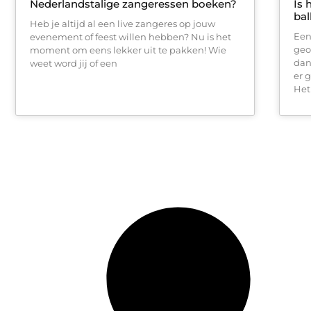
Nederlandstalige zangeressen boeken?
Is 
bal
Heb je altijd al een live zangeres op jouw
Een
evenement of feest willen hebben? Nu is het
geo
moment om eens lekker uit te pakken! Wie
dan
weet word jij of een
er 
Het