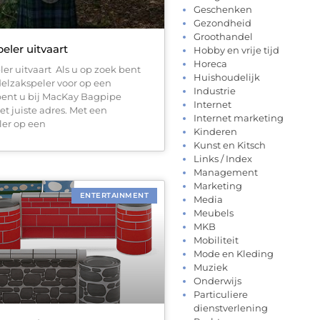
Geschenken
Gezondheid
Groothandel
eler uitvaart
Hobby en vrije tijd
Horeca
er uitvaart Als u op zoek bent
Huishoudelijk
elzakspeler voor op een
Industrie
 bent u bij MacKay Bagpipe
Internet
et juiste adres. Met een
Internet marketing
er op een
Kinderen
Kunst en Kitsch
Links / Index
Management
Marketing
ENTERTAINMENT
Media
Meubels
MKB
Mobiliteit
Mode en Kleding
Muziek
Onderwijs
Particuliere
dienstverlening