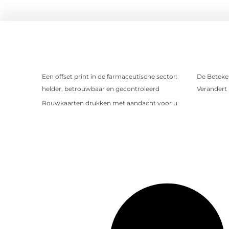
Een offset print in de farmaceutische sector:
De Beteken
helder, betrouwbaar en gecontroleerd
Verandert
Rouwkaarten drukken met aandacht voor u