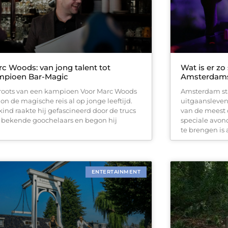
c Woods: van jong talent tot
Wat is er zo
mpioen Bar-Magic
Amsterdams
roots van een kampioen Voor Marc Woods
Amsterdam st
on de magische reis al op jonge leeftijd.
uitgaansleven
 kind raakte hij gefascineerd door de trucs
van de meest
 bekende goochelaars en begon hij
speciale avond
te brengen is
ENTERTAINMENT