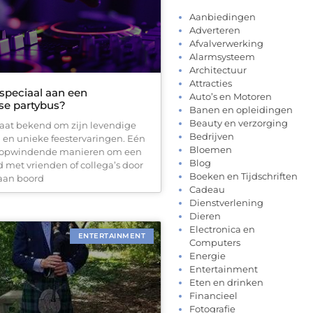
Aanbiedingen
Adverteren
Afvalverwerking
Alarmsysteem
Architectuur
Attracties
 speciaal aan een
Auto’s en Motoren
e partybus?
Banen en opleidingen
Beauty en verzorging
aat bekend om zijn levendige
Bedrijven
 en unieke feestervaringen. Eén
Bloemen
 opwindende manieren om een
Blog
 met vrienden of collega’s door
Boeken en Tijdschriften
 aan boord
Cadeau
Dienstverlening
Dieren
Electronica en
ENTERTAINMENT
Computers
Energie
Entertainment
Eten en drinken
Financieel
Fotografie