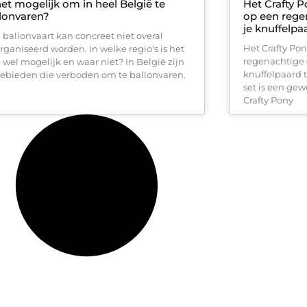
het mogelijk om in heel België te
Het Crafty 
lonvaren?
op een rege
je knuffelpa
 ballonvaart kan concreet niet overal
Het Crafty Po
rganiseerd worden. In welke regio’s is het
regenachtige 
 wel mogelijk en waar niet? In België zijn
knuffelpaard 
gebieden die verboden om te ballonvaren.
set is een gew
Crafty Pony