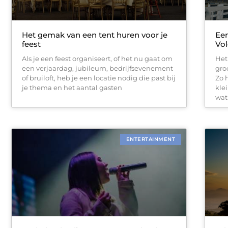
Het gemak van een tent huren voor je
Een
feest
Vo
Als je een feest organiseert, of het nu gaat om
Het
een verjaardag, jubileum, bedrijfsevenement
gro
of bruiloft, heb je een locatie nodig die past bij
Zo 
je thema en het aantal gasten
kle
wat
ENTERTAINMENT