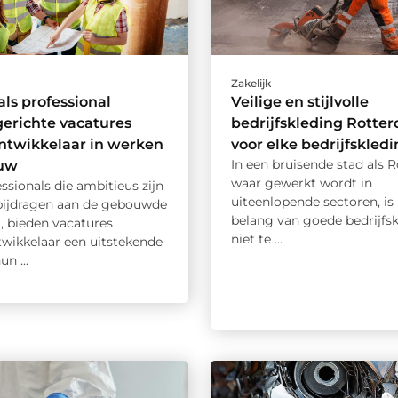
Zakelijk
als professional
Veilige en stijlvolle
gerichte vacatures
bedrijfskleding Rotte
ntwikkelaar in werken
voor elke bedrijfskled
In een bruisende stad als 
ouw
waar gewerkt wordt in
ssionals die ambitieus zijn
uiteenlopende sectoren, is
 bijdragen aan de gebouwde
belang van goede bedrijfs
 bieden vacatures
niet te ...
twikkelaar een uitstekende
n ...