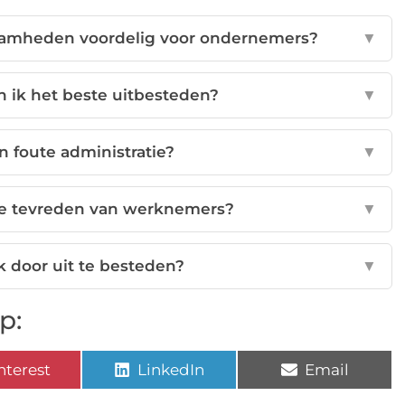
aamheden voordelig voor ondernemers?
▼
ik het beste uitbesteden?
▼
an foute administratie?
▼
de tevreden van werknemers?
▼
ik door uit te besteden?
▼
p:
nterest
LinkedIn
Email