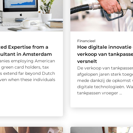
Financieel
zed Expertise from a
Hoe digitale innovatie
sultant in Amsterdam
verkoop van tankpass
anies employing American
versnelt
r green card holders, tax
De verkoop van tankpassen
ns extend far beyond Dutch
afgelopen jaren sterk toe
ven when these individuals
mede dankzij de opkomst 
digitale technologieën. Wa
tankpassen vroeger ...