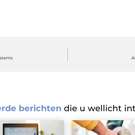
ystems
A
erde berichten
die u wellicht in