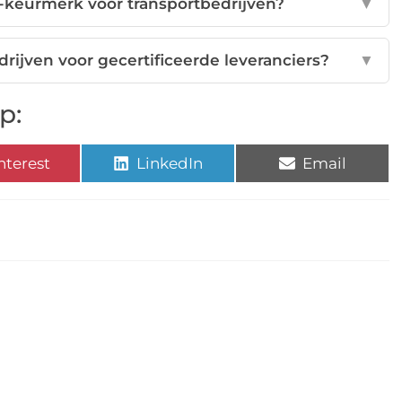
-keurmerk voor transportbedrijven?
▼
ijven voor gecertificeerde leveranciers?
▼
p:
nterest
LinkedIn
Email