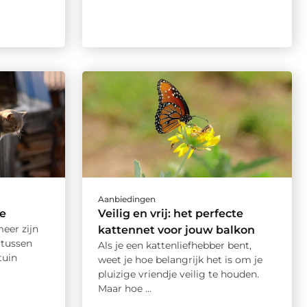
Aanbiedingen
se
Veilig en vrij: het perfecte
eer zijn
kattennet voor jouw balkon
 tussen
Als je een kattenliefhebber bent,
tuin
weet je hoe belangrijk het is om je
pluizige vriendje veilig te houden.
Maar hoe ...