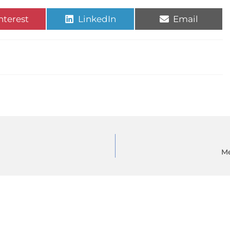
nterest
LinkedIn
Email
Me