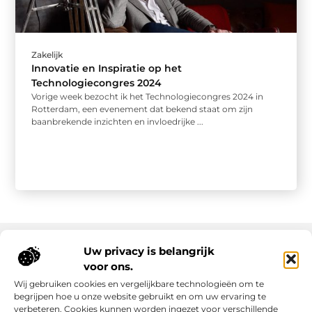
Zakelijk
Innovatie en Inspiratie op het
Technologiecongres 2024
Vorige week bezocht ik het Technologiecongres 2024 in
Rotterdam, een evenement dat bekend staat om zijn
baanbrekende inzichten en invloedrijke ...
Uw privacy is belangrijk
voor ons.
Onze informatie
Wij gebruiken cookies en vergelijkbare technologieën om te
Goede links inkopen: slim investeren in online autoriteit
Geld verdienen via internet: realiteit, kansen en slimme aanpak
begrijpen hoe u onze website gebruikt en om uw ervaring te
verbeteren. Cookies kunnen worden ingezet voor verschillende