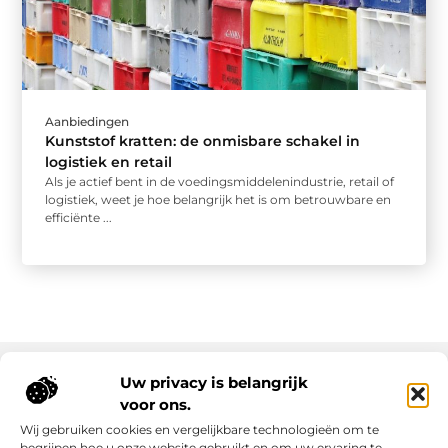
Aanbiedingen
Kunststof kratten: de onmisbare schakel in
logistiek en retail
Als je actief bent in de voedingsmiddelenindustrie, retail of
logistiek, weet je hoe belangrijk het is om betrouwbare en
efficiënte ...
Uw privacy is belangrijk
voor ons.
Onze informatie
Wij gebruiken cookies en vergelijkbare technologieën om te
Goede links inkopen: slim investeren in online autoriteit
Geld verdienen via internet: realiteit, kansen en slimme aanpak
begrijpen hoe u onze website gebruikt en om uw ervaring te