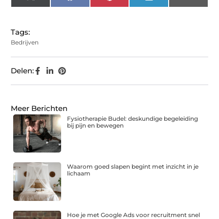
X
Facebook
Pinterest
LinkedIn
Email
(Twitter)
Tags:
Bedrijven
Delen:
Meer Berichten
Fysiotherapie Budel: deskundige begeleiding
bij pijn en bewegen
Waarom goed slapen begint met inzicht in je
lichaam
Hoe je met Google Ads voor recruitment snel