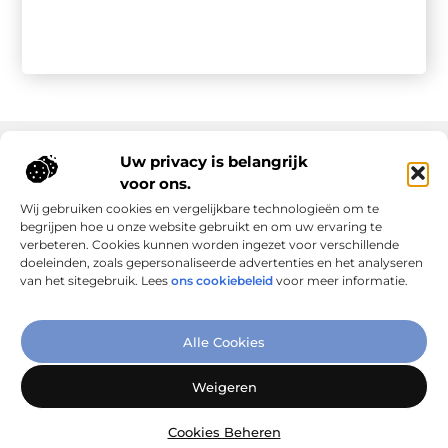
Uw privacy is belangrijk
voor ons.
Onze informatie
Wij gebruiken cookies en vergelijkbare technologieën om te
Goede links inkopen: slim investeren in online autoriteit
Geld verdienen via internet: realiteit, kansen en slimme aanpak
begrijpen hoe u onze website gebruikt en om uw ervaring te
verbeteren. Cookies kunnen worden ingezet voor verschillende
doeleinden, zoals gepersonaliseerde advertenties en het analyseren
van het sitegebruik. Lees
ons cookiebeleid
voor meer informatie.
Verbind Artikelen, Deel Inzichten
Alle Cookies
– Add-Link.nl brengt inspirerende blogs en artikelen samen,
speciaal voor jou. Ontdek en deel jouw favoriete verhalen
Weigeren
vandaag nog!
Cookies Beheren