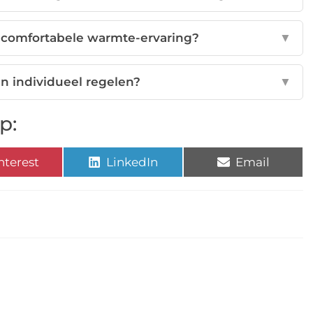
 comfortabele warmte-ervaring?
▼
en individueel regelen?
▼
p:
nterest
LinkedIn
Email