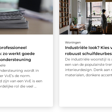
Woningen
rofessioneel
Industriële look? Kies 
: zo werkt goede
robuust schuifdeurbes
De industriële woonstijl is 
sondersteuning
een van de populairste tre
nele
interieurdesign. Denk aan
ndersteuning wordt in
materialen, donkere accente
er VvE’s de norm.
d zijn van een VvE is een
elijke rol die veel ...