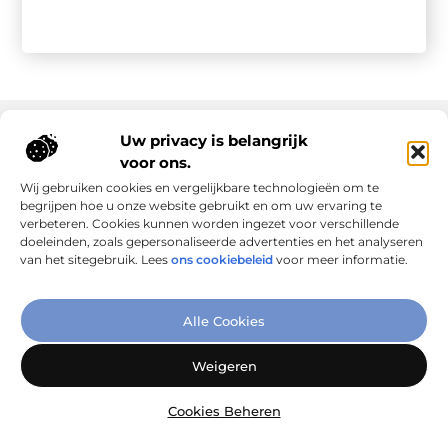
Uw privacy is belangrijk
voor ons.
Onze informatie
Wij gebruiken cookies en vergelijkbare technologieën om te
Goede links inkopen: slim investeren in online autoriteit
Geld verdienen via internet: realiteit, kansen en slimme aanpak
begrijpen hoe u onze website gebruikt en om uw ervaring te
verbeteren. Cookies kunnen worden ingezet voor verschillende
doeleinden, zoals gepersonaliseerde advertenties en het analyseren
van het sitegebruik. Lees
ons cookiebeleid
voor meer informatie.
Verbind Artikelen, Deel Inzichten
Alle Cookies
– Add-Link.nl brengt inspirerende blogs en artikelen samen,
speciaal voor jou. Ontdek en deel jouw favoriete verhalen
Weigeren
vandaag nog!
Cookies Beheren
@2025
www.add-link.nl
.All Right Reserved.