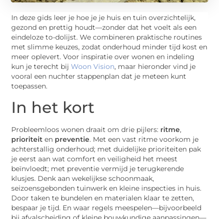
In deze gids leer je hoe je je huis en tuin overzichtelijk,
gezond en prettig houdt—zonder dat het voelt als een
eindeloze to-dolijst. We combineren praktische routines
met slimme keuzes, zodat onderhoud minder tijd kost en
meer oplevert. Voor inspiratie over wonen en indeling
kun je terecht bij
Woon Vision
, maar hieronder vind je
vooral een nuchter stappenplan dat je meteen kunt
toepassen.
In het kort
Probleemloos wonen draait om drie pijlers:
ritme
,
prioriteit
en
preventie
. Met een vast ritme voorkom je
achterstallig onderhoud; met duidelijke prioriteiten pak
je eerst aan wat comfort en veiligheid het meest
beïnvloedt; met preventie vermijd je terugkerende
klusjes. Denk aan wekelijkse schoonmaak,
seizoensgebonden tuinwerk en kleine inspecties in huis.
Door taken te bundelen en materialen klaar te zetten,
bespaar je tijd. En waar regels meespelen—bijvoorbeeld
bij afvalscheiding of kleine bouwkundige aanpassingen—