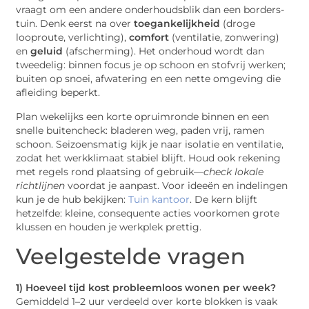
vraagt om een andere onderhoudsblik dan een borders-
tuin. Denk eerst na over
toegankelijkheid
(droge
looproute, verlichting),
comfort
(ventilatie, zonwering)
en
geluid
(afscherming). Het onderhoud wordt dan
tweedelig: binnen focus je op schoon en stofvrij werken;
buiten op snoei, afwatering en een nette omgeving die
afleiding beperkt.
Plan wekelijks een korte opruimronde binnen en een
snelle buitencheck: bladeren weg, paden vrij, ramen
schoon. Seizoensmatig kijk je naar isolatie en ventilatie,
zodat het werkklimaat stabiel blijft. Houd ook rekening
met regels rond plaatsing of gebruik—
check lokale
richtlijnen
voordat je aanpast. Voor ideeën en indelingen
kun je de hub bekijken:
Tuin kantoor
. De kern blijft
hetzelfde: kleine, consequente acties voorkomen grote
klussen en houden je werkplek prettig.
Veelgestelde vragen
1) Hoeveel tijd kost probleemloos wonen per week?
Gemiddeld 1–2 uur verdeeld over korte blokken is vaak