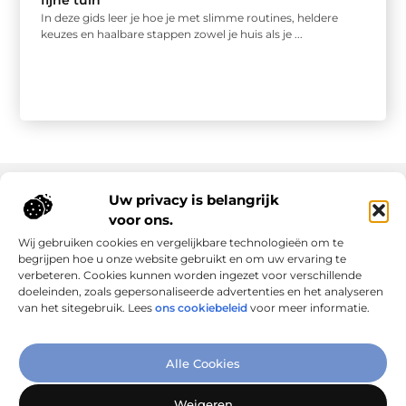
fijne tuin
In deze gids leer je hoe je met slimme routines, heldere
keuzes en haalbare stappen zowel je huis als je ...
Uw privacy is belangrijk
voor ons.
Onze informatie
Wij gebruiken cookies en vergelijkbare technologieën om te
Goede links inkopen: slim investeren in online autoriteit
Geld verdienen via internet: realiteit, kansen en slimme aanpak
begrijpen hoe u onze website gebruikt en om uw ervaring te
verbeteren. Cookies kunnen worden ingezet voor verschillende
doeleinden, zoals gepersonaliseerde advertenties en het analyseren
van het sitegebruik. Lees
ons cookiebeleid
voor meer informatie.
Verbind Artikelen, Deel Inzichten
Alle Cookies
– Add-Link.nl brengt inspirerende blogs en artikelen samen,
speciaal voor jou. Ontdek en deel jouw favoriete verhalen
Weigeren