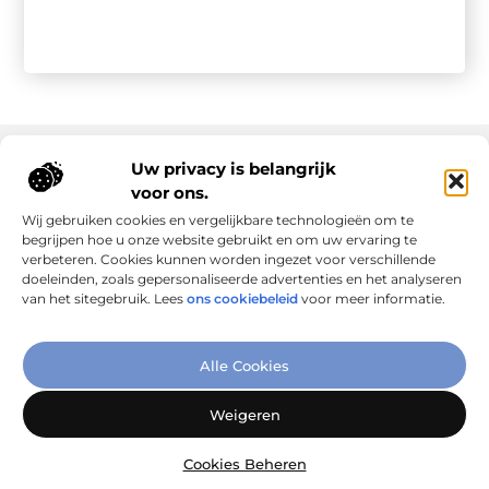
Uw privacy is belangrijk
voor ons.
Onze informatie
Wij gebruiken cookies en vergelijkbare technologieën om te
Goede links inkopen: slim investeren in online autoriteit
Geld verdienen via internet: realiteit, kansen en slimme aanpak
begrijpen hoe u onze website gebruikt en om uw ervaring te
verbeteren. Cookies kunnen worden ingezet voor verschillende
doeleinden, zoals gepersonaliseerde advertenties en het analyseren
van het sitegebruik. Lees
ons cookiebeleid
voor meer informatie.
Verbind Artikelen, Deel Inzichten
Alle Cookies
– Add-Link.nl brengt inspirerende blogs en artikelen samen,
speciaal voor jou. Ontdek en deel jouw favoriete verhalen
Weigeren
vandaag nog!
Cookies Beheren