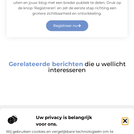
uiten en jouw blog met een breder publiek te delen. Druk op
de knop ‘Registreren’ en zet de eerste stap richting een
grotere zichtbaarheid en ontwikkeling.
Registreer nu
Gerelateerde berichten
die u wellicht
interesseren
Uw privacy is belangrijk
voor ons.
Onze informatie
Wij gebruiken cookies en vergelijkbare technologieën om te
Goede links inkopen: slim investeren in online autoriteit
Geld verdienen via internet: realiteit, kansen en slimme aanpak