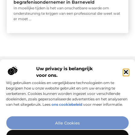
begrafenisondernemer in Barneveld
In moeilijke tijden is het van onschatbare waarde om
ondersteuning te krijgen van een professional die weet wat
er moet ...
Uw privacy is belangrijk
voor ons.
Onze informatie
Wij gebruiken cookies en vergelijkbare technologieën om te
Goede links inkopen: slim investeren in online autoriteit
Geld verdienen via internet: realiteit, kansen en slimme aanpak
begrijpen hoe u onze website gebruikt en om uw ervaring te
verbeteren. Cookies kunnen worden ingezet voor verschillende
doeleinden, zoals gepersonaliseerde advertenties en het analyseren
van het sitegebruik. Lees
ons cookiebeleid
voor meer informatie.
Verbind Artikelen, Deel Inzichten
Alle Cookies
– Add-Link.nl brengt inspirerende blogs en artikelen samen,
speciaal voor jou. Ontdek en deel jouw favoriete verhalen