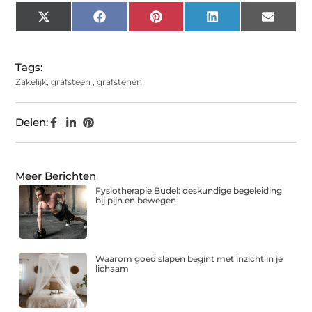
X
Facebook
Pinterest
LinkedIn
Email
(Twitter)
Tags:
Zakelijk
,
grafsteen
,
grafstenen
Delen:
Meer Berichten
Fysiotherapie Budel: deskundige begeleiding
bij pijn en bewegen
Waarom goed slapen begint met inzicht in je
lichaam