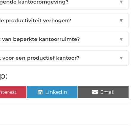
digende kantooromgeving?
▼
e productiviteit verhogen?
▼
k van beperkte kantoorruimte?
▼
k voor een productief kantoor?
▼
p:
nterest
LinkedIn
Email