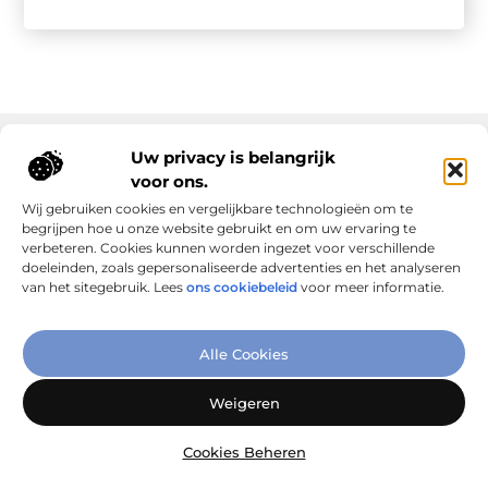
Uw privacy is belangrijk
voor ons.
Onze informatie
Wij gebruiken cookies en vergelijkbare technologieën om te
Goede links inkopen: slim investeren in online autoriteit
Geld verdienen via internet: realiteit, kansen en slimme aanpak
begrijpen hoe u onze website gebruikt en om uw ervaring te
verbeteren. Cookies kunnen worden ingezet voor verschillende
doeleinden, zoals gepersonaliseerde advertenties en het analyseren
van het sitegebruik. Lees
ons cookiebeleid
voor meer informatie.
Verbind Artikelen, Deel Inzichten
Alle Cookies
– Add-Link.nl brengt inspirerende blogs en artikelen samen,
speciaal voor jou. Ontdek en deel jouw favoriete verhalen
Weigeren
vandaag nog!
Cookies Beheren
@2025
www.add-link.nl
.All Right Reserved.