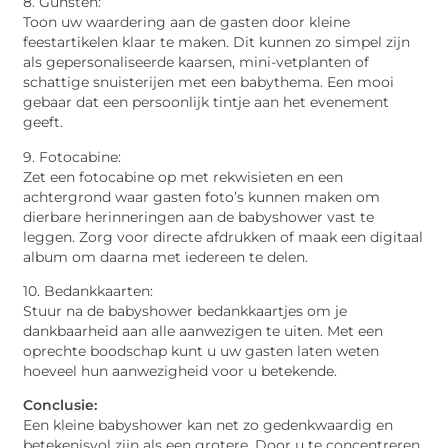
8. Gunsten:
Toon uw waardering aan de gasten door kleine
feestartikelen klaar te maken. Dit kunnen zo simpel zijn
als gepersonaliseerde kaarsen, mini-vetplanten of
schattige snuisterijen met een babythema. Een mooi
gebaar dat een persoonlijk tintje aan het evenement
geeft.
9. Fotocabine:
Zet een fotocabine op met rekwisieten en een
achtergrond waar gasten foto’s kunnen maken om
dierbare herinneringen aan de babyshower vast te
leggen. Zorg voor directe afdrukken of maak een digitaal
album om daarna met iedereen te delen.
10. Bedankkaarten:
Stuur na de babyshower bedankkaartjes om je
dankbaarheid aan alle aanwezigen te uiten. Met een
oprechte boodschap kunt u uw gasten laten weten
hoeveel hun aanwezigheid voor u betekende.
Conclusie:
Een kleine babyshower kan net zo gedenkwaardig en
betekenisvol zijn als een grotere. Door u te concentreren