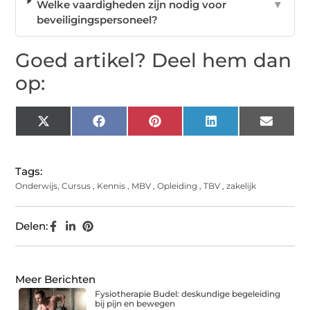
Welke vaardigheden zijn nodig voor
▼
beveiligingspersoneel?
Goed artikel? Deel hem dan
op:
X
Facebook
Pinterest
LinkedIn
Email
(Twitter)
Tags:
Onderwijs
,
Cursus
,
Kennis
,
MBV
,
Opleiding
,
TBV
,
zakelijk
Delen:
Meer Berichten
Fysiotherapie Budel: deskundige begeleiding
bij pijn en bewegen