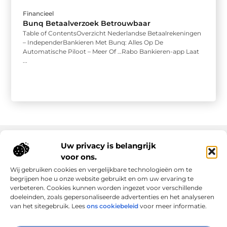
Financieel
Bunq Betaalverzoek Betrouwbaar
Table of ContentsOverzicht Nederlandse Betaalrekeningen
– IndependerBankieren Met Bunq: Alles Op De
Automatische Piloot – Meer Of …Rabo Bankieren-app Laat
...
Uw privacy is belangrijk
voor ons.
Onze informatie
Wij gebruiken cookies en vergelijkbare technologieën om te
Goede links inkopen: slim investeren in online autoriteit
Geld verdienen via internet: realiteit, kansen en slimme aanpak
begrijpen hoe u onze website gebruikt en om uw ervaring te
verbeteren. Cookies kunnen worden ingezet voor verschillende
doeleinden, zoals gepersonaliseerde advertenties en het analyseren
van het sitegebruik. Lees
ons cookiebeleid
voor meer informatie.
Verbind Artikelen, Deel Inzichten