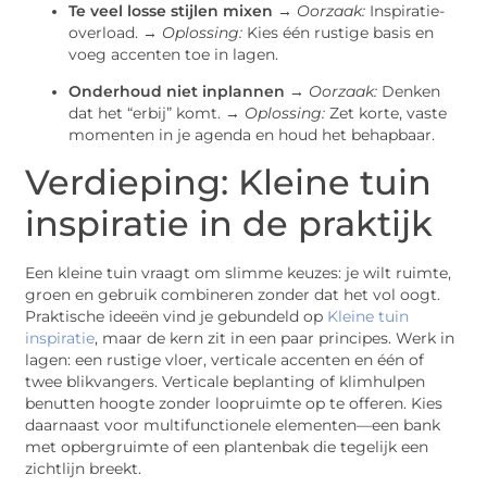
Te veel losse stijlen mixen
→
Oorzaak:
Inspiratie-
overload. →
Oplossing:
Kies één rustige basis en
voeg accenten toe in lagen.
Onderhoud niet inplannen
→
Oorzaak:
Denken
dat het “erbij” komt. →
Oplossing:
Zet korte, vaste
momenten in je agenda en houd het behapbaar.
Verdieping: Kleine tuin
inspiratie in de praktijk
Een kleine tuin vraagt om slimme keuzes: je wilt ruimte,
groen en gebruik combineren zonder dat het vol oogt.
Praktische ideeën vind je gebundeld op
Kleine tuin
inspiratie
, maar de kern zit in een paar principes. Werk in
lagen: een rustige vloer, verticale accenten en één of
twee blikvangers. Verticale beplanting of klimhulpen
benutten hoogte zonder loopruimte op te offeren. Kies
daarnaast voor multifunctionele elementen—een bank
met opbergruimte of een plantenbak die tegelijk een
zichtlijn breekt.