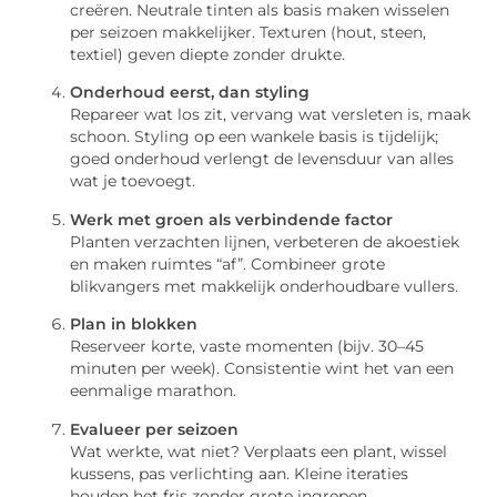
creëren. Neutrale tinten als basis maken wisselen
per seizoen makkelijker. Texturen (hout, steen,
textiel) geven diepte zonder drukte.
Onderhoud eerst, dan styling
Repareer wat los zit, vervang wat versleten is, maak
schoon. Styling op een wankele basis is tijdelijk;
goed onderhoud verlengt de levensduur van alles
wat je toevoegt.
Werk met groen als verbindende factor
Planten verzachten lijnen, verbeteren de akoestiek
en maken ruimtes “af”. Combineer grote
blikvangers met makkelijk onderhoudbare vullers.
Plan in blokken
Reserveer korte, vaste momenten (bijv. 30–45
minuten per week). Consistentie wint het van een
eenmalige marathon.
Evalueer per seizoen
Wat werkte, wat niet? Verplaats een plant, wissel
kussens, pas verlichting aan. Kleine iteraties
houden het fris zonder grote ingrepen.