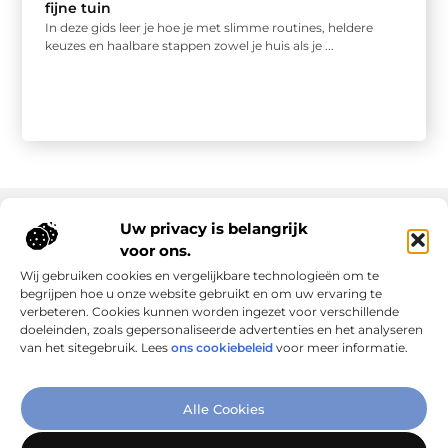
fijne tuin
In deze gids leer je hoe je met slimme routines, heldere
keuzes en haalbare stappen zowel je huis als je ...
Uw privacy is belangrijk
voor ons.
Onze informatie
Wij gebruiken cookies en vergelijkbare technologieën om te
Goede links inkopen: slim investeren in online autoriteit
Geld verdienen via internet: realiteit, kansen en slimme aanpak
begrijpen hoe u onze website gebruikt en om uw ervaring te
verbeteren. Cookies kunnen worden ingezet voor verschillende
doeleinden, zoals gepersonaliseerde advertenties en het analyseren
van het sitegebruik. Lees
ons cookiebeleid
voor meer informatie.
Verbind Artikelen, Deel Inzichten
Alle Cookies
– Add-Link.nl brengt inspirerende blogs en artikelen samen,
speciaal voor jou. Ontdek en deel jouw favoriete verhalen