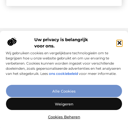
Uw privacy is belangrijk
voor ons.
Onze informatie
Wij gebruiken cookies en vergelijkbare technologieën om te
Goede links inkopen: slim investeren in online autoriteit
Geld verdienen via internet: realiteit, kansen en slimme aanpak
begrijpen hoe u onze website gebruikt en om uw ervaring te
verbeteren. Cookies kunnen worden ingezet voor verschillende
doeleinden, zoals gepersonaliseerde advertenties en het analyseren
van het sitegebruik. Lees
ons cookiebeleid
voor meer informatie.
Verbind Artikelen, Deel Inzichten
Alle Cookies
– Add-Link.nl brengt inspirerende blogs en artikelen samen,
speciaal voor jou. Ontdek en deel jouw favoriete verhalen
Weigeren
vandaag nog!
Cookies Beheren
@2025
www.add-link.nl
.All Right Reserved.