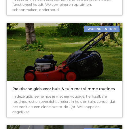
functioneel houdt. We combineren opruimen,
schoonmaken, onderhoud
WONING EN TUIN
Praktische gids voor huis & tuin met slimme routines
In deze gids leer je hoe je met eenvoudige, herhaalbare
routines rust en overzicht creëert in huis én tuin, zonder dat
het voelt als een eindeloze to-do-lijst. We koppelen
dagelijkse