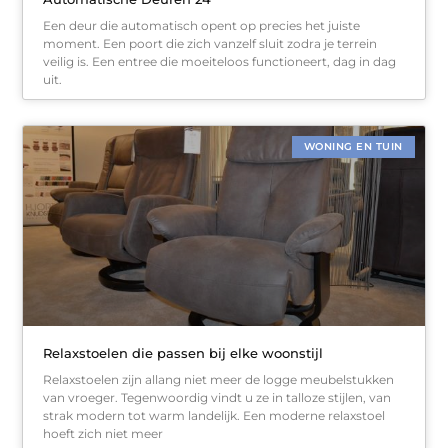
Een deur die automatisch opent op precies het juiste
moment. Een poort die zich vanzelf sluit zodra je terrein
veilig is. Een entree die moeiteloos functioneert, dag in dag
uit.
WONING EN TUIN
Relaxstoelen die passen bij elke woonstijl
Relaxstoelen zijn allang niet meer de logge meubelstukken
van vroeger. Tegenwoordig vindt u ze in talloze stijlen, van
strak modern tot warm landelijk. Een moderne relaxstoel
hoeft zich niet meer