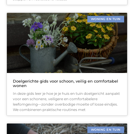
WONING EN TUIN
Doelgerichte gids voor schoon, veilig en comfortabel
wonen
In deze gids leer je hoe je je huis en tuin doelgericht aanpakt
voor een schonere, veiligere en comfortabelere
leefomgeving—zonder overbodige moeite of losse eindjes.
We combineren praktische routines met
WONING EN TUIN