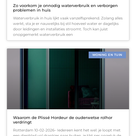
Zo voorkom je onnodig waterverbruik en verborgen
problemen in huis
Waterverbruik in huis lijkt vaak vanzelfsprekend. Zolang alles
werkt, sta je er nauwelijks bij stil hoeveel water er dagelijks
door leidingen en installaties stroomt. Toch kan juist
onopgemerkt waterverbruik een
WONING EN TUIN
Waarom de Plissé Hordeur de ouderwetse rolhor
verdringt
Rotterdam 10-02-2026– Iedereen kent het wel: je loopt met
een dienblad vol drankjes naar buiten, je tikt per ongeluk de