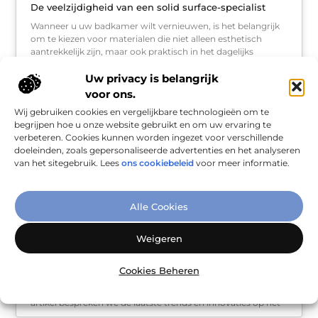
De veelzijdigheid van een solid surface-specialist
Wanneer u uw badkamer wilt vernieuwen, is het belangrijk
om te kiezen voor materialen die niet alleen esthetisch
aantrekkelijk zijn, maar ook praktisch in het dagelijks
gebruik. Een solid surface-specialist
Uw privacy is belangrijk
voor ons.
Wij gebruiken cookies en vergelijkbare technologieën om te
WONING EN TUIN
begrijpen hoe u onze website gebruikt en om uw ervaring te
verbeteren. Cookies kunnen worden ingezet voor verschillende
doeleinden, zoals gepersonaliseerde advertenties en het analyseren
van het sitegebruik. Lees
ons cookiebeleid
voor meer informatie.
Alle Cookies
Weigeren
Trends en innovaties in vloeren in Harderwijk
Cookies Beheren
Bent u op zoek naar de nieuwste vloeren Harderwijk te
bieden heeft? Dan bent u hier aan het juiste adres. In dit
artikel bespreken we de laatste trends en innovaties op het