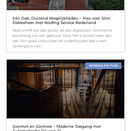
Eén Dak, Duizend Mogelijkheden – Kies voor Slim
Dakbeheer met Roofing Service Nederland
Vaak wordt het dak gezien als een afgesloten, technische
bovenlaag van een gebouw. Maar het is zoveel meer dan
dat. Een goed ontworpen en onderhouden dak is een
verlengstuk van
WONING EN TUIN
Comfort en Controle – Moderne Toegang met
Automatische Deuren 24