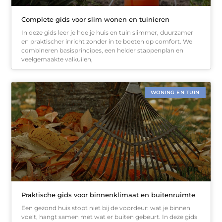
Complete gids voor slim wonen en tuinieren
In deze gids leer je hoe je huis en tuin slimmer, duurzamer
en praktischer inricht zonder in te boeten op comfort. We
combineren basisprincipes, een helder stappenplan en
veelgemaakte valkuilen,
WONING EN TUIN
Praktische gids voor binnenklimaat en buitenruimte
Een gezond huis stopt niet bij de voordeur: wat je binnen
voelt, hangt samen met wat er buiten gebeurt. In deze gids