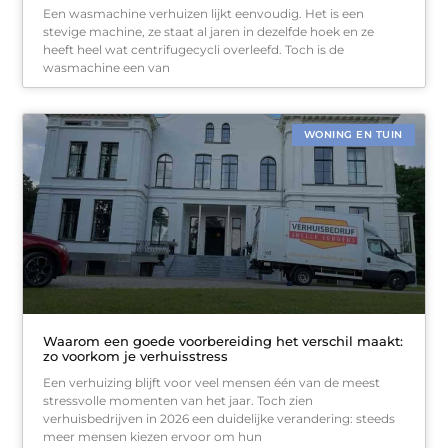
Een wasmachine verhuizen lijkt eenvoudig. Het is een
stevige machine, ze staat al jaren in dezelfde hoek en ze
heeft heel wat centrifugecycli overleefd. Toch is de
wasmachine een van
WONING EN TUIN
Waarom een goede voorbereiding het verschil maakt:
zo voorkom je verhuisstress
Een verhuizing blijft voor veel mensen één van de meest
stressvolle momenten van het jaar. Toch zien
verhuisbedrijven in 2026 een duidelijke verandering: steeds
meer mensen kiezen ervoor om hun