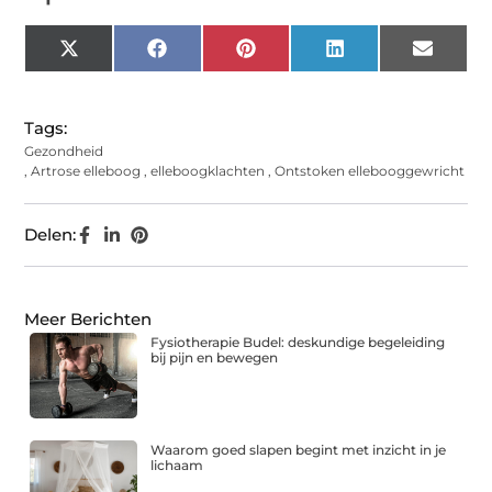
X
Facebook
Pinterest
LinkedIn
Email
(Twitter)
Tags:
Gezondheid
,
Artrose elleboog
,
elleboogklachten
,
Ontstoken ellebooggewricht
Delen:
Meer Berichten
Fysiotherapie Budel: deskundige begeleiding
bij pijn en bewegen
Waarom goed slapen begint met inzicht in je
lichaam