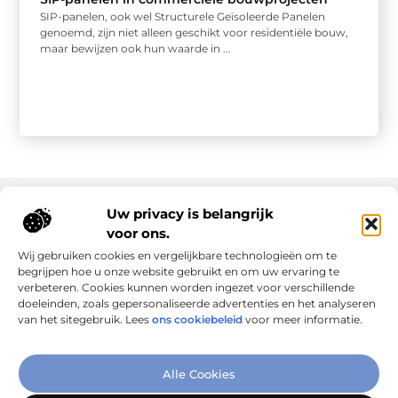
SIP-panelen, ook wel Structurele Geïsoleerde Panelen
genoemd, zijn niet alleen geschikt voor residentiële bouw,
maar bewijzen ook hun waarde in ...
Uw privacy is belangrijk
voor ons.
Onze informatie
Wij gebruiken cookies en vergelijkbare technologieën om te
Goede links inkopen: slim investeren in online autoriteit
Geld verdienen via internet: realiteit, kansen en slimme aanpak
begrijpen hoe u onze website gebruikt en om uw ervaring te
verbeteren. Cookies kunnen worden ingezet voor verschillende
doeleinden, zoals gepersonaliseerde advertenties en het analyseren
van het sitegebruik. Lees
ons cookiebeleid
voor meer informatie.
Verbind Artikelen, Deel Inzichten
Alle Cookies
– Add-Link.nl brengt inspirerende blogs en artikelen samen,