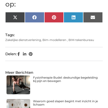
op:
X
Facebook
Pinterest
LinkedIn
Email
(Twitter)
Tags:
Zakelijke dienstverlening
,
Bim-modelleren
,
BIM-tekenbureau
Delen:
Meer Berichten
Fysiotherapie Budel: deskundige begeleiding
bij pijn en bewegen
Waarom goed slapen begint met inzicht in je
lichaam