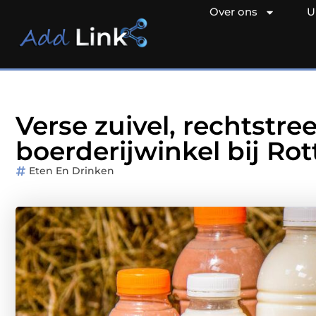
Over ons
U
Verse zuivel, rechtstre
boerderijwinkel bij Ro
Eten En Drinken