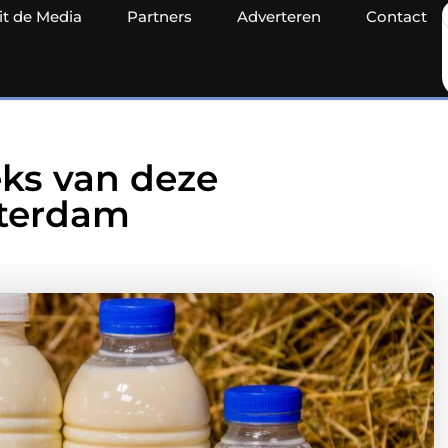
it de Media
Partners
Adverteren
Contact
eks van deze
tterdam