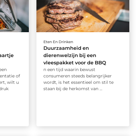
Eten En Drinken
Duurzaamheid en
aartje
dierenwelzijn bij een
vleespakket voor de BBQ
een
n een tijd waarin bewust
entatie of
consumeren steeds belangrijker
t, wilt u
wordt, is het essentieel om stil te
druk
staan bij de herkomst van ...