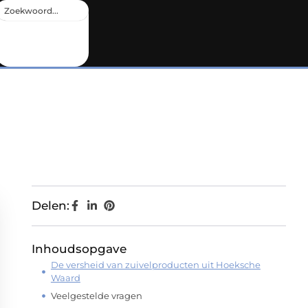
Delen:
Inhoudsopgave
De versheid van zuivelproducten uit Hoeksche
Waard
Veelgestelde vragen