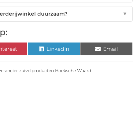
boerderijwinkel duurzaam?
▼
p:
nterest
LinkedIn
Email
verancier zuivelproducten Hoeksche Waard