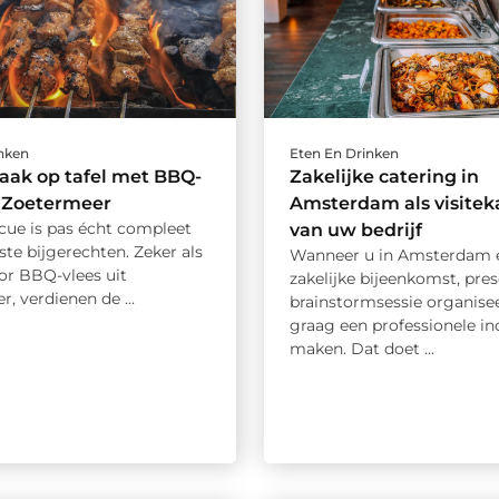
inken
Eten En Drinken
aak op tafel met BBQ-
Zakelijke catering in
t Zoetermeer
Amsterdam als visitek
cue is pas écht compleet
van uw bedrijf
ste bijgerechten. Zeker als
Wanneer u in Amsterdam 
oor BBQ-vlees uit
zakelijke bijeenkomst, pres
, verdienen de ...
brainstormsessie organiseer
graag een professionele in
maken. Dat doet ...