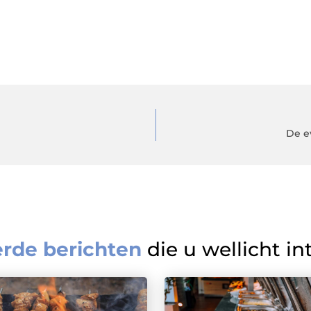
De e
erde berichten
die u wellicht in