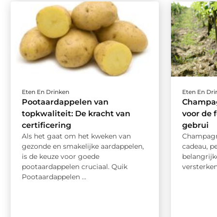
Eten En Drinken
Eten En Dr
Pootaardappelen van
Champag
topkwaliteit: De kracht van
voor de 
certificering
gebrui
Als het gaat om het kweken van
Champagne 
gezonde en smakelijke aardappelen,
cadeau, pe
is de keuze voor goede
belangrij
pootaardappelen cruciaal. Quik
versterken 
Pootaardappelen ...