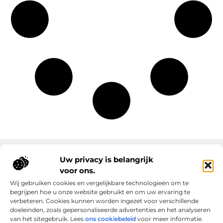
Uw privacy is belangrijk
voor ons.
Onze informatie
Wij gebruiken cookies en vergelijkbare technologieën om te
Goede links inkopen: slim investeren in online autoriteit
Geld verdienen via internet: realiteit, kansen en slimme aanpak
begrijpen hoe u onze website gebruikt en om uw ervaring te
verbeteren. Cookies kunnen worden ingezet voor verschillende
doeleinden, zoals gepersonaliseerde advertenties en het analyseren
van het sitegebruik. Lees
ons cookiebeleid
voor meer informatie.