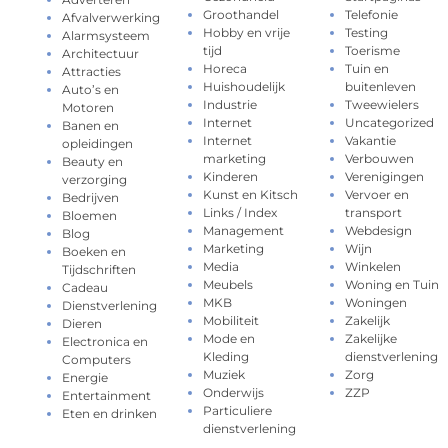
Groothandel
Telefonie
Afvalverwerking
Hobby en vrije
Testing
Alarmsysteem
tijd
Toerisme
Architectuur
Horeca
Tuin en
Attracties
Huishoudelijk
buitenleven
Auto’s en
Industrie
Tweewielers
Motoren
Internet
Uncategorized
Banen en
Internet
Vakantie
opleidingen
marketing
Verbouwen
Beauty en
Kinderen
Verenigingen
verzorging
Kunst en Kitsch
Vervoer en
Bedrijven
Links / Index
transport
Bloemen
Management
Webdesign
Blog
Marketing
Wijn
Boeken en
Media
Winkelen
Tijdschriften
Meubels
Woning en Tuin
Cadeau
MKB
Woningen
Dienstverlening
Mobiliteit
Zakelijk
Dieren
Mode en
Zakelijke
Electronica en
Kleding
dienstverlening
Computers
Muziek
Zorg
Energie
Onderwijs
ZZP
Entertainment
Particuliere
Eten en drinken
dienstverlening