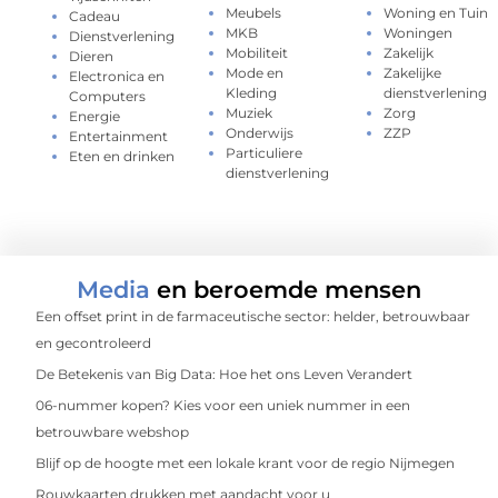
Meubels
Woning en Tuin
Cadeau
MKB
Woningen
Dienstverlening
Mobiliteit
Zakelijk
Dieren
Mode en
Zakelijke
Electronica en
Kleding
dienstverlening
Computers
Muziek
Zorg
Energie
Onderwijs
ZZP
Entertainment
Particuliere
Eten en drinken
dienstverlening
Media
en beroemde mensen
Een offset print in de farmaceutische sector: helder, betrouwbaar
en gecontroleerd
De Betekenis van Big Data: Hoe het ons Leven Verandert
06-nummer kopen? Kies voor een uniek nummer in een
betrouwbare webshop
Blijf op de hoogte met een lokale krant voor de regio Nijmegen
Rouwkaarten drukken met aandacht voor u