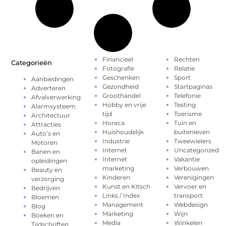
Financieel
Rechten
Categorieën
Fotografie
Relatie
Geschenken
Sport
Aanbiedingen
Gezondheid
Startpaginas
Adverteren
Groothandel
Telefonie
Afvalverwerking
Hobby en vrije
Testing
Alarmsysteem
tijd
Toerisme
Architectuur
Horeca
Tuin en
Attracties
Huishoudelijk
buitenleven
Auto’s en
Industrie
Tweewielers
Motoren
Internet
Uncategorized
Banen en
Internet
Vakantie
opleidingen
marketing
Verbouwen
Beauty en
Kinderen
Verenigingen
verzorging
Kunst en Kitsch
Vervoer en
Bedrijven
Links / Index
transport
Bloemen
Management
Webdesign
Blog
Marketing
Wijn
Boeken en
Media
Winkelen
Tijdschriften