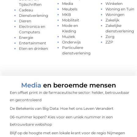
Media
Winkelen
Tijdschriften
Meubels
Woning en Tuin
Cadeau
MKB
Woningen
Dienstverlening
Mobiliteit
Zakelijk
Dieren
Mode en
Zakelijke
Electronica en
Kleding
dienstverlening
Computers
Muziek
Zorg
Energie
Onderwijs
ZZP
Entertainment
Particuliere
Eten en drinken
dienstverlening
Media
en beroemde mensen
Een offset print in de farmaceutische sector: helder, betrouwbaar
en gecontroleerd
De Betekenis van Big Data: Hoe het ons Leven Verandert
06-nummer kopen? Kies voor een uniek nummer in een
betrouwbare webshop
Blijf op de hoogte met een lokale krant voor de regio Nijmegen