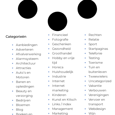
Financieel
Rechten
Categorieën
Fotografie
Relatie
Geschenken
Sport
Aanbiedingen
Gezondheid
Startpaginas
Adverteren
Groothandel
Telefonie
Afvalverwerking
Hobby en vrije
Testing
Alarmsysteem
tijd
Toerisme
Architectuur
Horeca
Tuin en
Attracties
Huishoudelijk
buitenleven
Auto’s en
Industrie
Tweewielers
Motoren
Internet
Uncategorized
Banen en
Internet
Vakantie
opleidingen
marketing
Verbouwen
Beauty en
Kinderen
Verenigingen
verzorging
Kunst en Kitsch
Vervoer en
Bedrijven
Links / Index
transport
Bloemen
Management
Webdesign
Blog
Marketing
Wijn
Boeken en