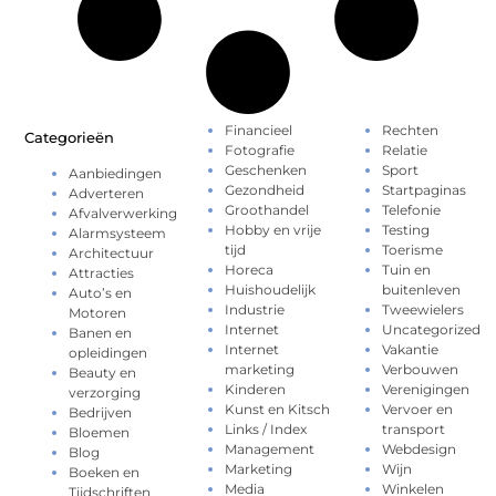
Financieel
Rechten
Categorieën
Fotografie
Relatie
Geschenken
Sport
Aanbiedingen
Gezondheid
Startpaginas
Adverteren
Groothandel
Telefonie
Afvalverwerking
Hobby en vrije
Testing
Alarmsysteem
tijd
Toerisme
Architectuur
Horeca
Tuin en
Attracties
Huishoudelijk
buitenleven
Auto’s en
Industrie
Tweewielers
Motoren
Internet
Uncategorized
Banen en
Internet
Vakantie
opleidingen
marketing
Verbouwen
Beauty en
Kinderen
Verenigingen
verzorging
Kunst en Kitsch
Vervoer en
Bedrijven
Links / Index
transport
Bloemen
Management
Webdesign
Blog
Marketing
Wijn
Boeken en
Media
Winkelen
Tijdschriften