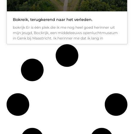
Bokreik, terugkerend naar het verleden.
bokrijk Er is één plek die ik me nog heel goed herinner uit
mijn jeugd, Bockrijk, een middeleeuws openluchtmuseum
in Genk bij Maastricht. Ik herinner me dat ik lang in