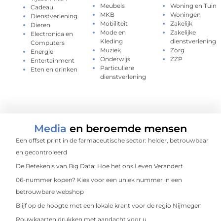
Meubels
Woning en Tuin
Cadeau
MKB
Woningen
Dienstverlening
Mobiliteit
Zakelijk
Dieren
Mode en
Zakelijke
Electronica en
Kleding
dienstverlening
Computers
Muziek
Zorg
Energie
Onderwijs
ZZP
Entertainment
Particuliere
Eten en drinken
dienstverlening
Media
en beroemde mensen
Een offset print in de farmaceutische sector: helder, betrouwbaar
en gecontroleerd
De Betekenis van Big Data: Hoe het ons Leven Verandert
06-nummer kopen? Kies voor een uniek nummer in een
betrouwbare webshop
Blijf op de hoogte met een lokale krant voor de regio Nijmegen
Rouwkaarten drukken met aandacht voor u