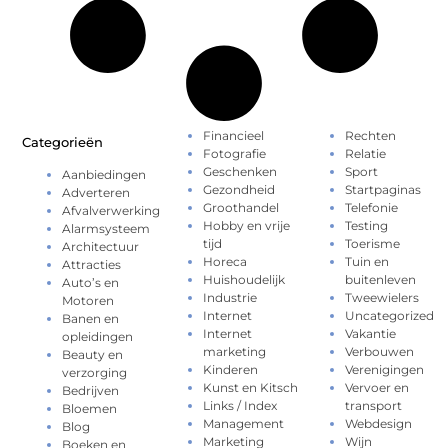
Financieel
Rechten
Categorieën
Fotografie
Relatie
Geschenken
Sport
Aanbiedingen
Gezondheid
Startpaginas
Adverteren
Groothandel
Telefonie
Afvalverwerking
Hobby en vrije
Testing
Alarmsysteem
tijd
Toerisme
Architectuur
Horeca
Tuin en
Attracties
Huishoudelijk
buitenleven
Auto’s en
Industrie
Tweewielers
Motoren
Internet
Uncategorized
Banen en
Internet
Vakantie
opleidingen
marketing
Verbouwen
Beauty en
Kinderen
Verenigingen
verzorging
Kunst en Kitsch
Vervoer en
Bedrijven
Links / Index
transport
Bloemen
Management
Webdesign
Blog
Marketing
Wijn
Boeken en