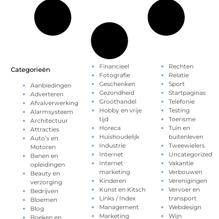
Financieel
Rechten
Categorieën
Fotografie
Relatie
Geschenken
Sport
Aanbiedingen
Gezondheid
Startpaginas
Adverteren
Groothandel
Telefonie
Afvalverwerking
Hobby en vrije
Testing
Alarmsysteem
tijd
Toerisme
Architectuur
Horeca
Tuin en
Attracties
Huishoudelijk
buitenleven
Auto’s en
Industrie
Tweewielers
Motoren
Internet
Uncategorized
Banen en
Internet
Vakantie
opleidingen
marketing
Verbouwen
Beauty en
Kinderen
Verenigingen
verzorging
Kunst en Kitsch
Vervoer en
Bedrijven
Links / Index
transport
Bloemen
Management
Webdesign
Blog
Marketing
Wijn
Boeken en