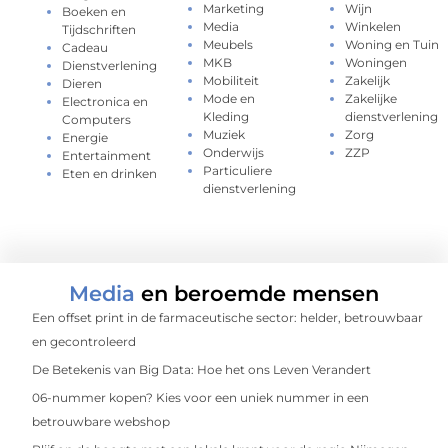
Marketing
Wijn
Boeken en
Media
Winkelen
Tijdschriften
Meubels
Woning en Tuin
Cadeau
MKB
Woningen
Dienstverlening
Mobiliteit
Zakelijk
Dieren
Mode en
Zakelijke
Electronica en
Kleding
dienstverlening
Computers
Muziek
Zorg
Energie
Onderwijs
ZZP
Entertainment
Particuliere
Eten en drinken
dienstverlening
Media
en beroemde mensen
Een offset print in de farmaceutische sector: helder, betrouwbaar
en gecontroleerd
De Betekenis van Big Data: Hoe het ons Leven Verandert
06-nummer kopen? Kies voor een uniek nummer in een
betrouwbare webshop