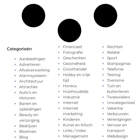
Financieel
Rechten
Categorieën
Fotografie
Relatie
Geschenken
Sport
Aanbiedingen
Gezondheid
Startpaginas
Adverteren
Groothandel
Telefonie
Afvalverwerking
Hobby en vrije
Testing
Alarmsysteem
tijd
Toerisme
Architectuur
Horeca
Tuin en
Attracties
Huishoudelijk
buitenleven
Auto’s en
Industrie
Tweewielers
Motoren
Internet
Uncategorized
Banen en
Internet
Vakantie
opleidingen
marketing
Verbouwen
Beauty en
Kinderen
Verenigingen
verzorging
Kunst en Kitsch
Vervoer en
Bedrijven
Links / Index
transport
Bloemen
Management
Webdesign
Blog