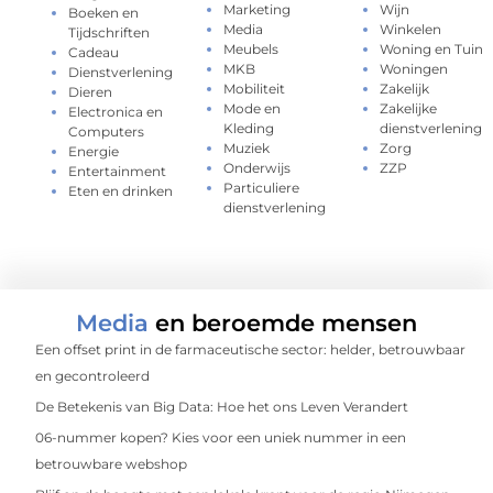
Marketing
Wijn
Boeken en
Media
Winkelen
Tijdschriften
Meubels
Woning en Tuin
Cadeau
MKB
Woningen
Dienstverlening
Mobiliteit
Zakelijk
Dieren
Mode en
Zakelijke
Electronica en
Kleding
dienstverlening
Computers
Muziek
Zorg
Energie
Onderwijs
ZZP
Entertainment
Particuliere
Eten en drinken
dienstverlening
Media
en beroemde mensen
Een offset print in de farmaceutische sector: helder, betrouwbaar
en gecontroleerd
De Betekenis van Big Data: Hoe het ons Leven Verandert
06-nummer kopen? Kies voor een uniek nummer in een
betrouwbare webshop