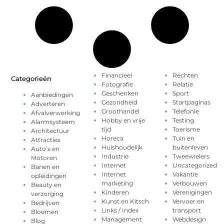
Financieel
Rechten
Categorieën
Fotografie
Relatie
Geschenken
Sport
Aanbiedingen
Gezondheid
Startpaginas
Adverteren
Groothandel
Telefonie
Afvalverwerking
Hobby en vrije
Testing
Alarmsysteem
tijd
Toerisme
Architectuur
Horeca
Tuin en
Attracties
Huishoudelijk
buitenleven
Auto’s en
Industrie
Tweewielers
Motoren
Internet
Uncategorized
Banen en
Internet
Vakantie
opleidingen
marketing
Verbouwen
Beauty en
Kinderen
Verenigingen
verzorging
Kunst en Kitsch
Vervoer en
Bedrijven
Links / Index
transport
Bloemen
Management
Webdesign
Blog