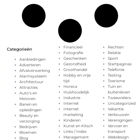
Financieel
Rechten
Categorieën
Fotografie
Relatie
Geschenken
Sport
Aanbiedingen
Gezondheid
Startpaginas
Adverteren
Groothandel
Telefonie
Afvalverwerking
Hobby en vrije
Testing
Alarmsysteem
tijd
Toerisme
Architectuur
Horeca
Tuin en
Attracties
Huishoudelijk
buitenleven
Auto’s en
Industrie
Tweewielers
Motoren
Internet
Uncategorized
Banen en
Internet
Vakantie
opleidingen
marketing
Verbouwen
Beauty en
Kinderen
Verenigingen
verzorging
Kunst en Kitsch
Vervoer en
Bedrijven
Links / Index
transport
Bloemen
Management
Webdesign
Blog