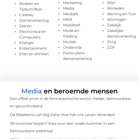
Marketing
Wijn
Boeken en
Media
Winkelen
Tijdschriften
Meubels
Woning en Tuin
Cadeau
MKB
Woningen
Dienstverlening
Mobiliteit
Zakelijk
Dieren
Mode en
Zakelijke
Electronica en
Kleding
dienstverlening
Computers
Muziek
Zorg
Energie
Onderwijs
ZZP
Entertainment
Particuliere
Eten en drinken
dienstverlening
Media
en beroemde mensen
Een offset print in de farmaceutische sector: helder, betrouwbaar
en gecontroleerd
De Betekenis van Big Data: Hoe het ons Leven Verandert
06-nummer kopen? Kies voor een uniek nummer in een
betrouwbare webshop