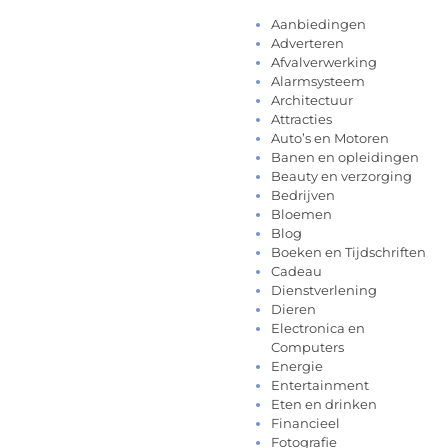
Aanbiedingen
Adverteren
Afvalverwerking
Alarmsysteem
Architectuur
Attracties
Auto’s en Motoren
Banen en opleidingen
Beauty en verzorging
Bedrijven
Bloemen
Blog
Boeken en Tijdschriften
Cadeau
Dienstverlening
Dieren
Electronica en
Computers
Energie
Entertainment
Eten en drinken
Financieel
Fotografie