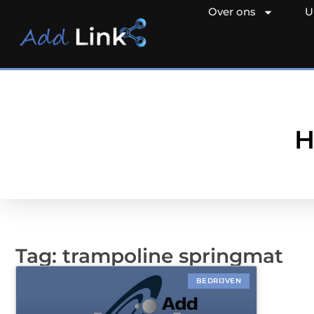
Over ons
U
H
Tag: trampoline springmat
BEDRIJVEN