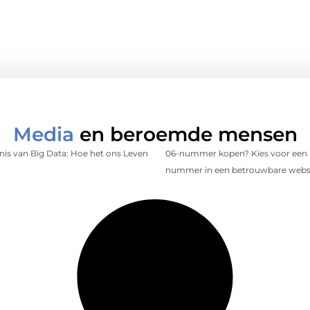
Media
en beroemde mensen
is van Big Data: Hoe het ons Leven
06-nummer kopen? Kies voor een 
nummer in een betrouwbare web