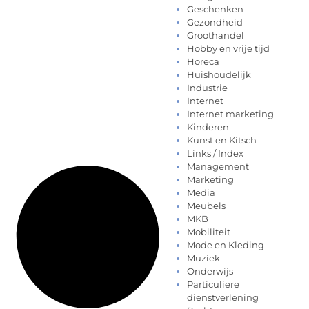
Geschenken
Gezondheid
Groothandel
Hobby en vrije tijd
Horeca
Huishoudelijk
Industrie
Internet
Internet marketing
Kinderen
Kunst en Kitsch
Links / Index
Management
Marketing
Media
Meubels
MKB
Mobiliteit
Mode en Kleding
Muziek
Onderwijs
Particuliere
dienstverlening