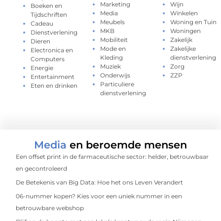
Marketing
Wijn
Boeken en
Media
Winkelen
Tijdschriften
Meubels
Woning en Tuin
Cadeau
MKB
Woningen
Dienstverlening
Mobiliteit
Zakelijk
Dieren
Mode en
Zakelijke
Electronica en
Kleding
dienstverlening
Computers
Muziek
Zorg
Energie
Onderwijs
ZZP
Entertainment
Particuliere
Eten en drinken
dienstverlening
Media
en beroemde mensen
Een offset print in de farmaceutische sector: helder, betrouwbaar
en gecontroleerd
De Betekenis van Big Data: Hoe het ons Leven Verandert
06-nummer kopen? Kies voor een uniek nummer in een
betrouwbare webshop