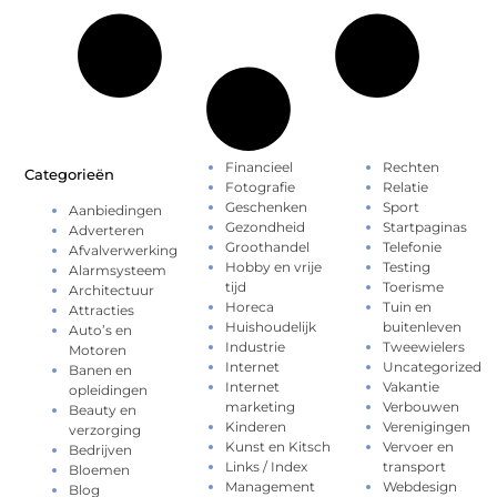
Financieel
Rechten
Categorieën
Fotografie
Relatie
Geschenken
Sport
Aanbiedingen
Gezondheid
Startpaginas
Adverteren
Groothandel
Telefonie
Afvalverwerking
Hobby en vrije
Testing
Alarmsysteem
tijd
Toerisme
Architectuur
Horeca
Tuin en
Attracties
Huishoudelijk
buitenleven
Auto’s en
Industrie
Tweewielers
Motoren
Internet
Uncategorized
Banen en
Internet
Vakantie
opleidingen
marketing
Verbouwen
Beauty en
Kinderen
Verenigingen
verzorging
Kunst en Kitsch
Vervoer en
Bedrijven
Links / Index
transport
Bloemen
Management
Webdesign
Blog