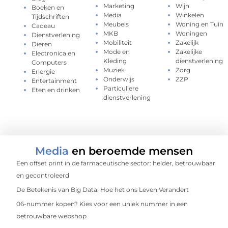
Marketing
Wijn
Boeken en
Media
Winkelen
Tijdschriften
Meubels
Woning en Tuin
Cadeau
MKB
Woningen
Dienstverlening
Mobiliteit
Zakelijk
Dieren
Mode en
Zakelijke
Electronica en
Kleding
dienstverlening
Computers
Muziek
Zorg
Energie
Onderwijs
ZZP
Entertainment
Particuliere
Eten en drinken
dienstverlening
Media
en beroemde mensen
Een offset print in de farmaceutische sector: helder, betrouwbaar
en gecontroleerd
De Betekenis van Big Data: Hoe het ons Leven Verandert
06-nummer kopen? Kies voor een uniek nummer in een
betrouwbare webshop