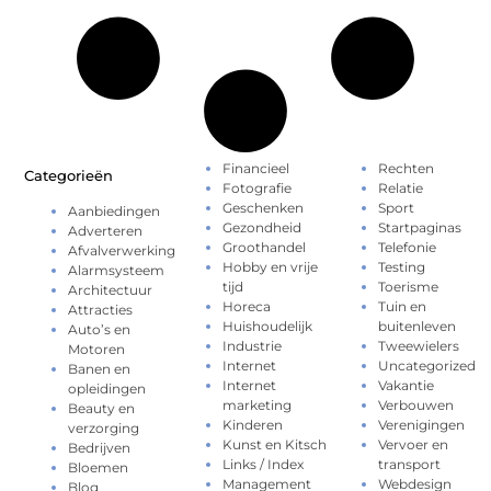
Financieel
Rechten
Categorieën
Fotografie
Relatie
Geschenken
Sport
Aanbiedingen
Gezondheid
Startpaginas
Adverteren
Groothandel
Telefonie
Afvalverwerking
Hobby en vrije
Testing
Alarmsysteem
tijd
Toerisme
Architectuur
Horeca
Tuin en
Attracties
Huishoudelijk
buitenleven
Auto’s en
Industrie
Tweewielers
Motoren
Internet
Uncategorized
Banen en
Internet
Vakantie
opleidingen
marketing
Verbouwen
Beauty en
Kinderen
Verenigingen
verzorging
Kunst en Kitsch
Vervoer en
Bedrijven
Links / Index
transport
Bloemen
Management
Webdesign
Blog