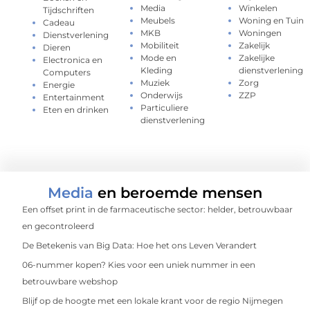
Media
Winkelen
Tijdschriften
Meubels
Woning en Tuin
Cadeau
MKB
Woningen
Dienstverlening
Mobiliteit
Zakelijk
Dieren
Mode en
Zakelijke
Electronica en
Kleding
dienstverlening
Computers
Muziek
Zorg
Energie
Onderwijs
ZZP
Entertainment
Particuliere
Eten en drinken
dienstverlening
Media
en beroemde mensen
Een offset print in de farmaceutische sector: helder, betrouwbaar
en gecontroleerd
De Betekenis van Big Data: Hoe het ons Leven Verandert
06-nummer kopen? Kies voor een uniek nummer in een
betrouwbare webshop
Blijf op de hoogte met een lokale krant voor de regio Nijmegen