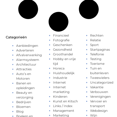
Financieel
Rechten
Categorieën
Fotografie
Relatie
Geschenken
Sport
Aanbiedingen
Gezondheid
Startpaginas
Adverteren
Groothandel
Telefonie
Afvalverwerking
Hobby en vrije
Testing
Alarmsysteem
tijd
Toerisme
Architectuur
Horeca
Tuin en
Attracties
Huishoudelijk
buitenleven
Auto’s en
Industrie
Tweewielers
Motoren
Internet
Uncategorized
Banen en
Internet
Vakantie
opleidingen
marketing
Verbouwen
Beauty en
Kinderen
Verenigingen
verzorging
Kunst en Kitsch
Vervoer en
Bedrijven
Links / Index
transport
Bloemen
Management
Webdesign
Blog
Marketing
Wijn
Boeken en